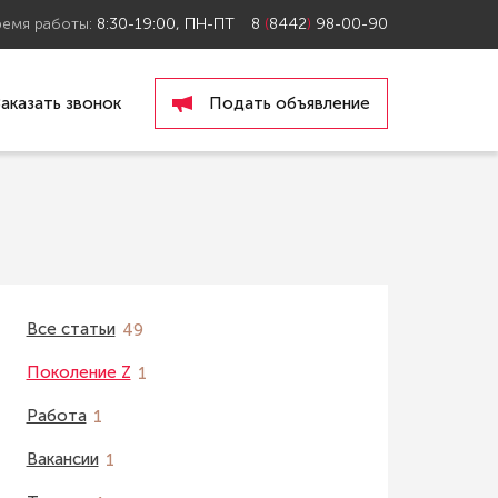
ремя работы:
8:30-19:00, ПН-ПТ
8
(
8442
)
98-00-90
Заказать звонок
Подать объявление
Все статьи
49
Поколение Z
1
Работа
1
Вакансии
1