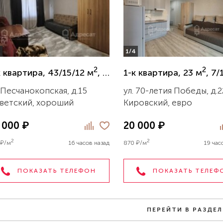
4
1/4
2
2
к квартира, 43/15/12 м
, 6/9 эт.
1-к квартира, 23 м
, 7/
. Песчанокопская, д.15
ул. 70-летия Победы, д.2
ветский, хороший
Кировский, евро
 000 ₽
20 000 ₽
2
2
 ₽/м
16 часов назад
870 ₽/м
19 час
ПОКАЗАТЬ ТЕЛЕФОН
ПОКАЗАТЬ ТЕЛЕФ
ПЕРЕЙТИ В РАЗДЕЛ