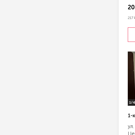
20
217
1/
1-
ул.
Це