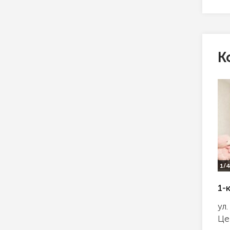
К
1/
1-
ул
Це