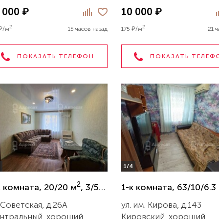
 000 ₽
10 000 ₽
2
2
 ₽/м
15 часов назад
175 ₽/м
21 ч
ПОКАЗАТЬ ТЕЛЕФОН
ПОКАЗАТЬ ТЕЛЕФ
4
1/4
2
к комната, 20/20 м
, 3/5 эт.
1-к комната, 63/10/6.3
 Советская, д.26А
ул. им. Кирова, д.143
нтральный, хороший
Кировский, хороший