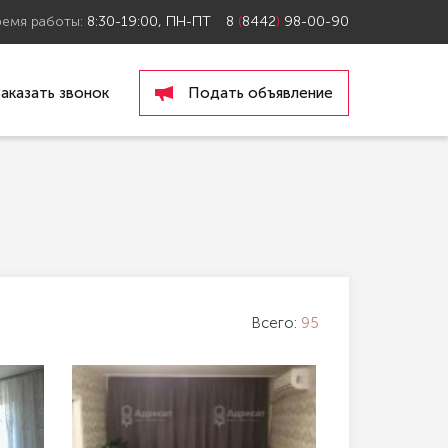
ремя работы:
8:30-19:00, ПН-ПТ
8
(
8442
)
98-00-90
Заказать звонок
Подать объявление
Всего:
95