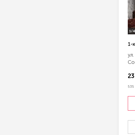
1/
1-
ул
Со
23
535