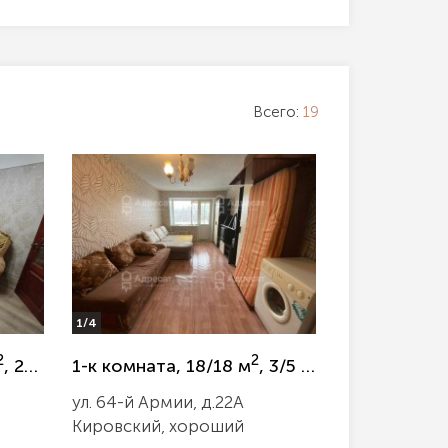
Всего:
19
1/4
2
2
, 2/4 эт.
1-к комната, 18/18 м
, 3/5 эт.
ул. 64-й Армии, д.22А
Кировский, хороший