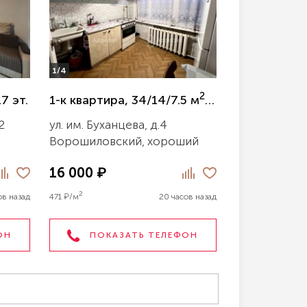
1/4
2
17 эт.
1-к квартира, 34/14/7.5 м
, 9/9 эт.
2
ул. им. Буханцева, д.4
Ворошиловский, хороший
16 000 ₽
2
ов назад
471 ₽/м
20 часов назад
ОН
ПОКАЗАТЬ ТЕЛЕФОН