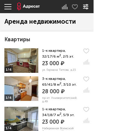
Аренда недвижимости
Квартиры
1-к квартира,
2
32/17/6 м
, 2/5 эт.
23 000 ₽
1/4
ул. Германа Титова, д.15
3-к квартира,
2
65/41/8 м
, 3/10 эт.
28 000 ₽
1/4
пр-кт. Университетский,
д.49
1-к квартира,
2
34/18/7 м
, 5/9 эт.
23 000 ₽
1/4
Набережная Волжской