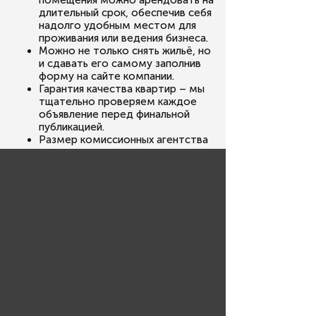
помещения можно арендовать на
длительный срок, обеспечив себя
надолго удобным местом для
проживания или ведения бизнеса.
Можно не только снять жильё, но
и сдавать его самому заполнив
форму на сайте компании.
Гарантия качества квартир – мы
тщательно проверяем каждое
объявление перед финальной
публикацией.
Размер комиссионных агентства
недвижимости не превышает
рыночных значений.
Находить недорогие предложения удобно,
поскольку на сайте есть поисковый
фильтр. Таким образом можно
отсортировать недвижимость по цене,
площади, этажности, количеству комнат и
другим параметрам.
Дополнительную информацию об аренде
недвижимости в Волгограде узнавайте по