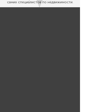
самих специалистов по недвижимости.
Продажа
Аренда
Новостройки
Коммерция
Ипотека
О компании