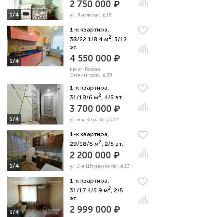
2 750 000 ₽
1/4
ул. Льговская, д.18
1-к квартира,
2
38/22.1/8.4 м
, 3/12
эт.
4 550 000 ₽
1/4
пр-кт. Героев
Сталинграда, д.38
1-к квартира,
2
31/18/6 м
, 4/5 эт.
3 700 000 ₽
1/4
ул. им. Кирова, д.122
1-к квартира,
2
29/18/6 м
, 2/5 эт.
2 200 000 ₽
1/4
ул. 2-я Штурманская, д.13
1-к квартира,
2
31/17.4/5.9 м
, 2/5
эт.
2 999 000 ₽
1/4