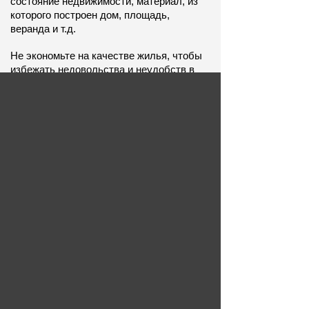
состояние недвижимости, материал, из 
которого построен дом, площадь, 
веранда и т.д. 
Не экономьте на качестве жилья, чтобы 
избежать недовольства и неудобств в 
будущем. Найдите свой дом в нашем 
агентстве уже сегодня и наслаждайтесь 
комфортной жизнью в Волгограде!
Продажа
Аренда
Новостройки