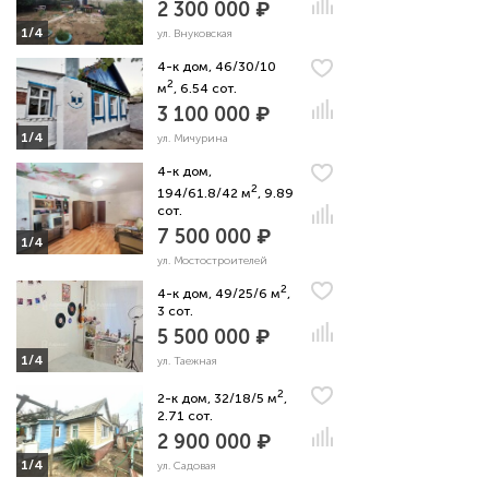
2 300 000 ₽
1/4
ул. Внуковская
4-к дом, 46/30/10
2
м
, 6.54 сот.
3 100 000 ₽
1/4
ул. Мичурина
4-к дом,
2
194/61.8/42 м
, 9.89
сот.
7 500 000 ₽
1/4
ул. Мостостроителей
2
4-к дом, 49/25/6 м
,
3 сот.
5 500 000 ₽
1/4
ул. Таежная
2
2-к дом, 32/18/5 м
,
2.71 сот.
2 900 000 ₽
1/4
ул. Садовая