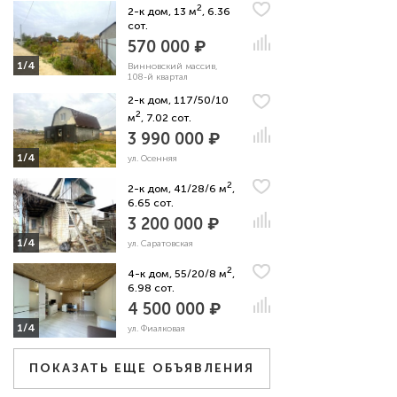
2
2-к дом, 13 м
, 6.36
сот.
570 000 ₽
1/4
Винновский массив,
108-й квартал
2-к дом, 117/50/10
2
м
, 7.02 сот.
3 990 000 ₽
1/4
ул. Осенняя
2
2-к дом, 41/28/6 м
,
6.65 сот.
3 200 000 ₽
1/4
ул. Саратовская
2
4-к дом, 55/20/8 м
,
6.98 сот.
4 500 000 ₽
1/4
ул. Фиалковая
ПОКАЗАТЬ ЕЩЕ ОБЪЯВЛЕНИЯ