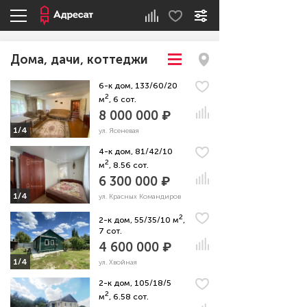
Дома, дачи, коттеджи
6-к дом, 133/60/20
2
м
, 6 сот.
8 000 000 ₽
1/4
ул. Ясеневая
4-к дом, 81/42/10
2
м
, 8.56 сот.
6 300 000 ₽
1/4
ул. Красных Командиров
2
2-к дом, 55/35/10 м
,
7 сот.
4 600 000 ₽
1/4
ул. Хвойная
2-к дом, 105/18/5
2
м
, 6.58 сот.