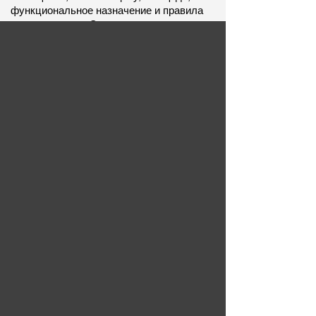
функциональное назначение и правила 
использования. Это поможет вам 
выбрать коммерческую недвижимость, 
которая подходит именно для вашего 
бизнеса.
Не экономьте на качестве коммерческой 
недвижимости, чтобы избежать 
недовольства и неудобств в будущем. 
Найдите свое помещение на сайте 
агентства уже сегодня и начните 
успешный бизнес в Волгограде!
Продажа