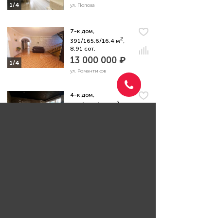
1/4
ул. Попова
7-к дом,
2
391/165.6/16.4 м
,
8.91 сот.
13 000 000 ₽
1/4
ул. Романтиков
4-к дом,
2
104/36.7/24.2 м
, 7
сот.
13 300 000 ₽
1/4
ул. Конноармейская
Задать вопрос риэлтору