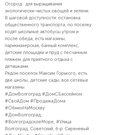
Огород : для выращивания
экологически-чистых овощей и зелени.
В шаговой доступности: остановка
общественного транспорта, по поселку
ходят школьные автобусы утром и
после обеда, есть магазины,
парикмахерская, банный комплекс,
детские площадки и пруд с песчанным
пляжем..для приятного отдыха с
детишками.
Рядом поселок Максим Горького, есть
две школы, детские сады, все сетевые
магазины.
#ДомВолгоград #ДомСБассейном
#СвойДом #ПродажаДома
#ОбменНаМоскву
#ДомВолгоград,
#ВолгоградскоеМоре, #Улица
Волгоград, Советский, б-р. Сиреневый