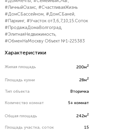
#ДомМечты, #СемейныйОчаг,
#ЛичныйОазис, #СчастливаяЖизнь
#ДомСБассейном, #ДомСБаней,
#Паркинг, #Участок от3,6,7,10,15.Соток
#ПродажаДомаВолгоград,
#ЭлитнаяНедвижимость,
#ОбменНаМоскву Объект №1-225383
Характеристики
2
Жилая площадь
200м
2
Площадь кухни
28м
Тип объекта
Вторичка
Количество комнат
5+ комнат
2
Общая площадь
242м
Площадь участка, соток
15