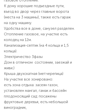
газовое отопление.
К дому хорошие подъездные пути,
въезд во двор через главные ворота
(места на 3 машины), также есть гараж
на одну машину.
Удобства все в доме, санузел разделен.
Отопление газовое, на участке есть
колодец на 12м.
Канализация-септик (на 4 кольца и 1,5
кольца).
Электричество 3фазы
Дом в отличном состоянии, заезжай и
живи;)
Крыша двухскатная (мет.черепица)
На участке все зонировано:
есть зона отдыха: засеян газон,
установлен мангал, гамак и бассейн
плодоносящий сад: посажены
фруктовые деревья, есть небольшой
виноградник,