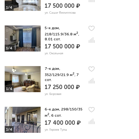
17 500 000 ₽
1/4
ул. Саши Филиппова
5-к дом,
2
218/115.9/36.8 м
,
8.01 сот.
17 500 000 ₽
1/4
ул. Окольная
7-к дом,
2
352/129/21.9 м
, 7
сот.
17 250 000 ₽
1/4
ул. Боровая
6-к дом, 298/150/35
2
м
, 6 сот.
17 400 000 ₽
1/4
ул. Героев Тулы