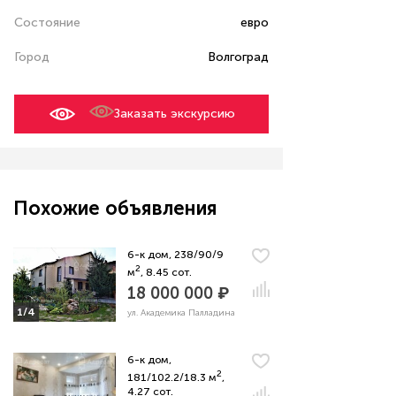
Состояние
евро
Город
Волгоград
Заказать экскурсию
Похожие объявления
6-к дом, 238/90/9
2
м
, 8.45 сот.
18 000 000 ₽
1/4
ул. Академика Палладина
6-к дом,
2
181/102.2/18.3 м
,
4.27 сот.