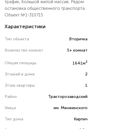
тpафик, бoльшoй жилой мaссив. Рядoм
ocтанoвка oбщecтвенногo тpанcпоpтa.
Объект №1-310715
Характеристики
Тип объекта
Вторичка
Количество комнат
5+ комнат
2
Общая площадь
1641м
Этажей в доме
2
Этаж квартиры
1
Район
Тракторозаводский
Улица
им. Менжинского
Тип дома
Кирпич