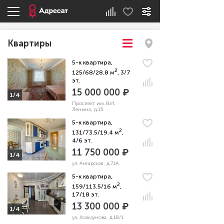
Квартиры
5-к квартира,
2
125/68/28.8 м
, 3/7
эт.
15 000 000 ₽
1/4
Проспект им. В.И.
Ленина, д.15
5-к квартира,
2
131/73.5/19.4 м
,
4/6 эт.
11 750 000 ₽
1/4
ул. Ангарская, д.71А
5-к квартира,
2
159/113.5/16 м
,
17/18 эт.
13 300 000 ₽
1/4
ул. Хользунова, д.18/1