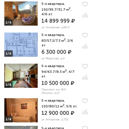
5-к квартира,
2
192/95.7/31.7 м
,
4/6 эт.
14 899 999 ₽
1/4
ул. Ангарская, д.69/2
5-к квартира,
2
83/57.2/7.3 м
, 2/6
эт.
6 300 000 ₽
1/4
ул. Федотова, д.4
5-к квартира,
2
94/63.7/8.3 м
, 4/7
эт.
10 500 000 ₽
1/4
Проспект им. В.И.
Ленина, д.15
5-к квартира,
2
150/80/12 м
, 5/6 эт.
12 900 000 ₽
1/4
ул. Ангарская, д.71Б
5-к квартира,