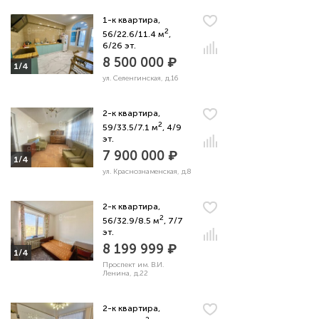
1-к квартира,
2
56/22.6/11.4 м
,
6/26 эт.
8 500 000 ₽
1/4
ул. Селенгинская, д.16
2-к квартира,
2
59/33.5/7.1 м
, 4/9
эт.
7 900 000 ₽
1/4
ул. Краснознаменская, д.8
2-к квартира,
2
56/32.9/8.5 м
, 7/7
эт.
8 199 999 ₽
1/4
Проспект им. В.И.
Ленина, д.22
2-к квартира,