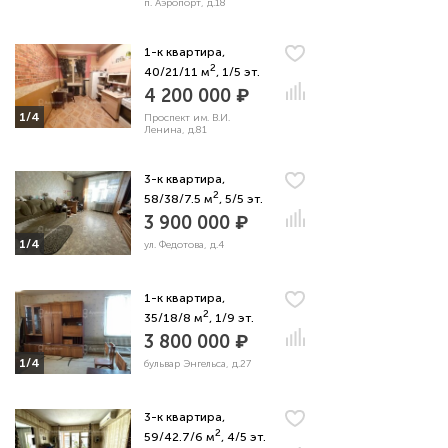
п. Аэропорт, д.18
1-к квартира,
2
40/21/11 м
, 1/5 эт.
4 200 000 ₽
1/4
Проспект им. В.И.
Ленина, д.81
3-к квартира,
2
58/38/7.5 м
, 5/5 эт.
3 900 000 ₽
1/4
ул. Федотова, д.4
1-к квартира,
2
35/18/8 м
, 1/9 эт.
3 800 000 ₽
1/4
бульвар Энгельса, д.27
3-к квартира,
2
59/42.7/6 м
, 4/5 эт.