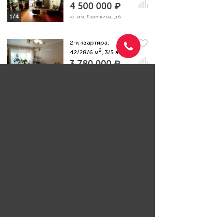
4 500 000 ₽
1/4
ул. им. Лавочкина, д.6
2-к квартира,
2
42/28/6 м
, 3/5 эт.
3 780 000 ₽
1/4
ул. им. маршала
Еременко, д.25
Задать вопрос риэлтору