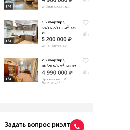
4 900 000 ₽
1/4
ул. Закавказская, д.1
1-к квартира,
2
39/16.7/11.2 м
, 4/9
эт.
5 200 000 ₽
1/4
ул. Танкистов, д.9
2-к квартира,
2
40/28.5/6 м
, 3/5 эт.
4 990 000 ₽
1/4
Проспект им. В.И.
Ленина, д.47
Задать вопрос риэлтору